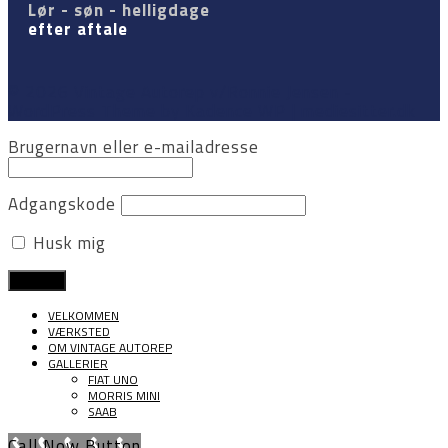
Lør - søn - helligdage
efter aftale
© 2026 Vintage Autorep v/Ronnie Jensen -
WordPress Theme by
Kadence WP
| mediesitter.dk
Brugernavn eller e-mailadresse
Adgangskode
Husk mig
VELKOMMEN
VÆRKSTED
OM VINTAGE AUTOREP
GALLERIER
FIAT UNO
MORRIS MINI
SAAB
Call Now Button