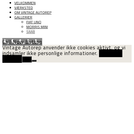
VELKOMMEN
VÆRKSTED
OM VINTAGE AUTOREP
GALLERIER
FIAT UNO
MORRIS MINI
SAAB
Call Now Button
Vintage Autorep anvender ikke cookies aktivt, og vi
indsamler ikke personlige informationer.
Cookie og
privatliv
Ok