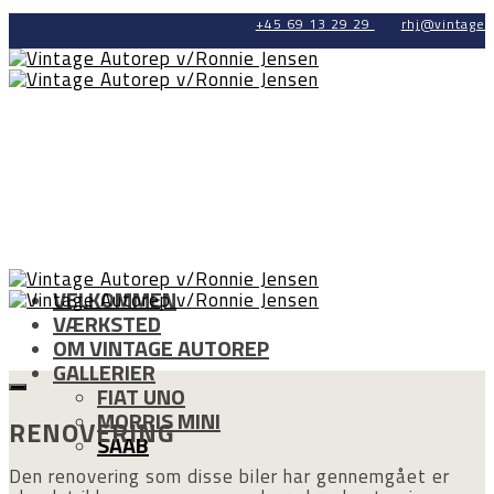
+45 69 13 29 29
rhj@vintage-
VELKOMMEN
VÆRKSTED
OM VINTAGE AUTOREP
GALLERIER
FIAT UNO
MORRIS MINI
RENOVERING
SAAB
Den renovering som disse biler har gennemgået er