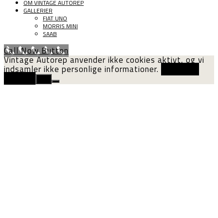
OM VINTAGE AUTOREP
GALLERIER
FIAT UNO
MORRIS MINI
SAAB
Call Now Button
Vintage Autorep anvender ikke cookies aktivt, og vi
indsamler ikke personlige informationer.
Cookie og
privatliv
Ok