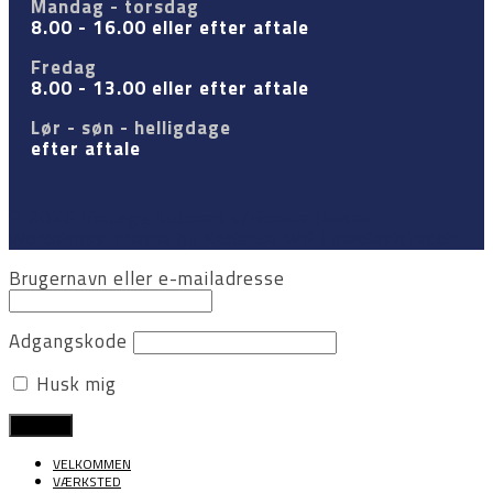
Mandag - torsdag
8.00 - 16.00 eller efter aftale
Fredag
8.00 - 13.00 eller efter aftale
Lør - søn - helligdage
efter aftale
© 2026 Vintage Autorep v/Ronnie Jensen -
WordPress Theme by
Kadence WP
| mediesitter.dk
Brugernavn eller e-mailadresse
Adgangskode
Husk mig
VELKOMMEN
VÆRKSTED