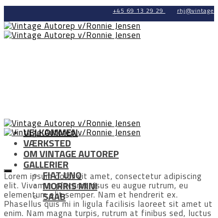
+45 69 13 29 29
rhj@vintage-
VELKOMMEN
VÆRKSTED
OM VINTAGE AUTOREP
GALLERIER
FIAT UNO
Lorem ipsum dolor sit amet, consectetur adipiscing
MORRIS MINI
elit. Vivamus placerat risus eu augue rutrum, eu
elementum elit semper. Nam et hendrerit ex.
SAAB
Phasellus quis mi in ligula facilisis laoreet sit amet ut
enim. Nam magna turpis, rutrum at finibus sed, luctus