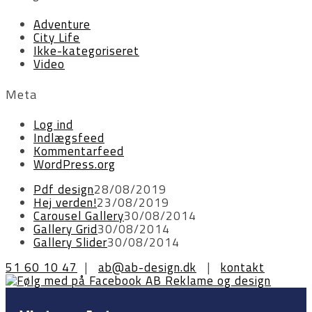
Adventure
City Life
Ikke-kategoriseret
Video
Meta
Log ind
Indlægsfeed
Kommentarfeed
WordPress.org
Pdf design
28/08/2019
Hej verden!
23/08/2019
Carousel Gallery
30/08/2014
Gallery Grid
30/08/2014
Gallery Slider
30/08/2014
51 60 10 47
|
ab@ab-design.dk
|
kontakt