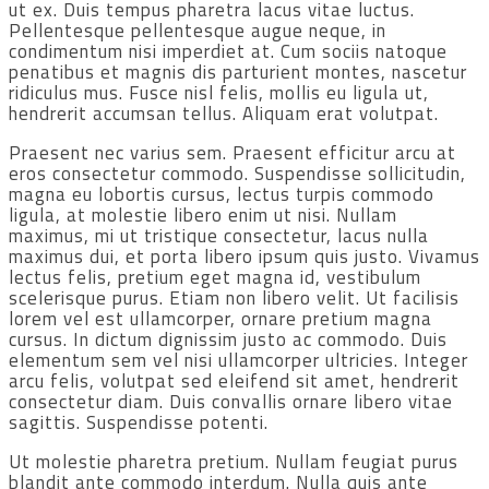
ut ex. Duis tempus pharetra lacus vitae luctus.
Pellentesque pellentesque augue neque, in
condimentum nisi imperdiet at. Cum sociis natoque
penatibus et magnis dis parturient montes, nascetur
ridiculus mus. Fusce nisl felis, mollis eu ligula ut,
hendrerit accumsan tellus. Aliquam erat volutpat.
Praesent nec varius sem. Praesent efficitur arcu at
eros consectetur commodo. Suspendisse sollicitudin,
magna eu lobortis cursus, lectus turpis commodo
ligula, at molestie libero enim ut nisi. Nullam
maximus, mi ut tristique consectetur, lacus nulla
maximus dui, et porta libero ipsum quis justo. Vivamus
lectus felis, pretium eget magna id, vestibulum
scelerisque purus. Etiam non libero velit. Ut facilisis
lorem vel est ullamcorper, ornare pretium magna
cursus. In dictum dignissim justo ac commodo. Duis
elementum sem vel nisi ullamcorper ultricies. Integer
arcu felis, volutpat sed eleifend sit amet, hendrerit
consectetur diam. Duis convallis ornare libero vitae
sagittis. Suspendisse potenti.
Ut molestie pharetra pretium. Nullam feugiat purus
blandit ante commodo interdum. Nulla quis ante