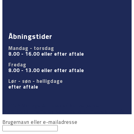
Åbningstider
Mandag - torsdag
8.00 - 16.00 eller efter aftale
Fredag
8.00 - 13.00 eller efter aftale
Lør - søn - helligdage
efter aftale
© 2026 Vintage Autorep v/Ronnie Jensen -
WordPress Theme by
Kadence WP
| mediesitter.dk
Brugernavn eller e-mailadresse