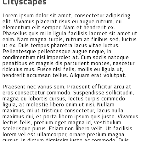
Cityscapes
Lorem ipsum dolor sit amet, consectetur adipiscing
elit. Vivamus placerat risus eu augue rutrum, eu
elementum elit semper. Nam et hendrerit ex.
Phasellus quis mi in ligula facilisis laoreet sit amet ut
enim. Nam magna turpis, rutrum at finibus sed, luctus
ut ex. Duis tempus pharetra lacus vitae luctus.
Pellentesque pellentesque augue neque, in
condimentum nisi imperdiet at. Cum sociis natoque
penatibus et magnis dis parturient montes, nascetur
ridiculus mus. Fusce nisl felis, mollis eu ligula ut,
hendrerit accumsan tellus. Aliquam erat volutpat.
Praesent nec varius sem. Praesent efficitur arcu at
eros consectetur commodo. Suspendisse sollicitudin,
magna eu lobortis cursus, lectus turpis commodo
ligula, at molestie libero enim ut nisi. Nullam
maximus, mi ut tristique consectetur, lacus nulla
maximus dui, et porta libero ipsum quis justo. Vivamus
lectus felis, pretium eget magna id, vestibulum
scelerisque purus. Etiam non libero velit. Ut facilisis
lorem vel est ullamcorper, ornare pretium magna
cursus. In dictum dignissim justo ac commodo. Duis