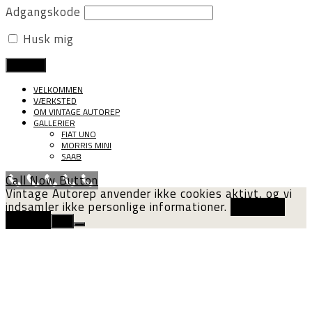
Adgangskode
Husk mig
VELKOMMEN
VÆRKSTED
OM VINTAGE AUTOREP
GALLERIER
FIAT UNO
MORRIS MINI
SAAB
Call Now Button
Vintage Autorep anvender ikke cookies aktivt, og vi
indsamler ikke personlige informationer.
Cookie og
privatliv
Ok