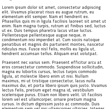
Lorem ipsum dolor sit amet, consectetur adipiscing
elit. Vivamus placerat risus eu augue rutrum, eu
elementum elit semper. Nam et hendrerit ex.
Phasellus quis mi in ligula facilisis laoreet sit amet ut
enim. Nam magna turpis, rutrum at finibus sed, luctus
ut ex. Duis tempus pharetra lacus vitae luctus.
Pellentesque pellentesque augue neque, in
condimentum nisi imperdiet at. Cum sociis natoque
penatibus et magnis dis parturient montes, nascetur
ridiculus mus. Fusce nisl felis, mollis eu ligula ut,
hendrerit accumsan tellus. Aliquam erat volutpat.
Praesent nec varius sem. Praesent efficitur arcu at
eros consectetur commodo. Suspendisse sollicitudin,
magna eu lobortis cursus, lectus turpis commodo
ligula, at molestie libero enim ut nisi. Nullam
maximus, mi ut tristique consectetur, lacus nulla
maximus dui, et porta libero ipsum quis justo. Vivamus
lectus felis, pretium eget magna id, vestibulum
scelerisque purus. Etiam non libero velit. Ut facilisis
lorem vel est ullamcorper, ornare pretium magna
cursus. In dictum dignissim justo ac commodo. Duis
elementum sem vel nisi ullamcorper ultricies. Integer