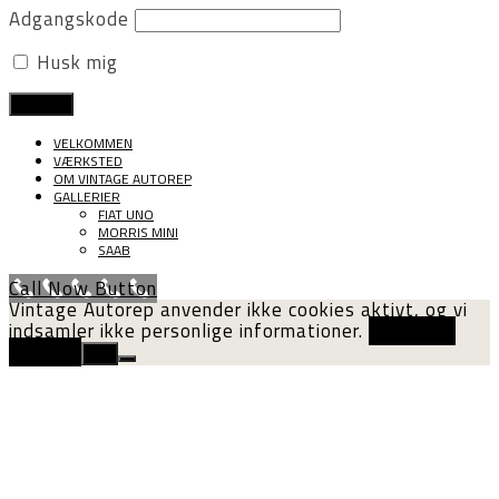
Adgangskode
Husk mig
VELKOMMEN
VÆRKSTED
OM VINTAGE AUTOREP
GALLERIER
FIAT UNO
MORRIS MINI
SAAB
Call Now Button
Vintage Autorep anvender ikke cookies aktivt, og vi
indsamler ikke personlige informationer.
Cookie og
privatliv
Ok