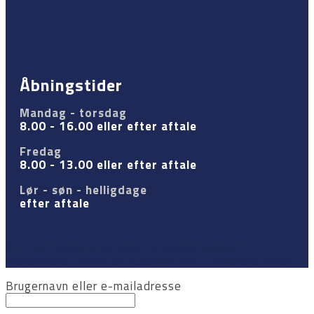
Åbningstider
Mandag - torsdag
8.00 - 16.00 eller efter aftale
Fredag
8.00 - 13.00 eller efter aftale
Lør - søn - helligdage
efter aftale
© 2026 Vintage Autorep v/Ronnie Jensen -
WordPress Theme by
Kadence WP
| mediesitter.dk
Brugernavn eller e-mailadresse